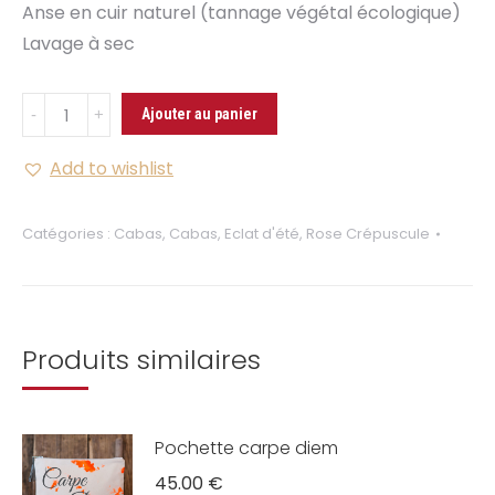
Anse en cuir naturel (tannage végétal écologique)
Lavage à sec
Quantité
Ajouter au panier
Cabas
je
Add to wishlist
ne
reconnais
Catégories :
Cabas
,
Cabas
,
Eclat d'été
,
Rose Crépuscule
plus
personne
eclat
rose
Produits similaires
Pochette carpe diem
45.00
€