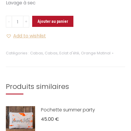
Lavage à sec
Quantité
Ajouter au panier
Cabas
Linconu
Add to wishlist
Eclat
d'Été
Catégories :
Cabas
,
Cabas
,
Eclat d'été
,
Orange Matinal
Produits similaires
Pochette summer party
45.00
€